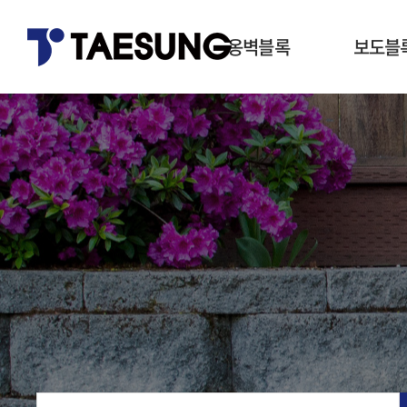
옹벽블록
보도블